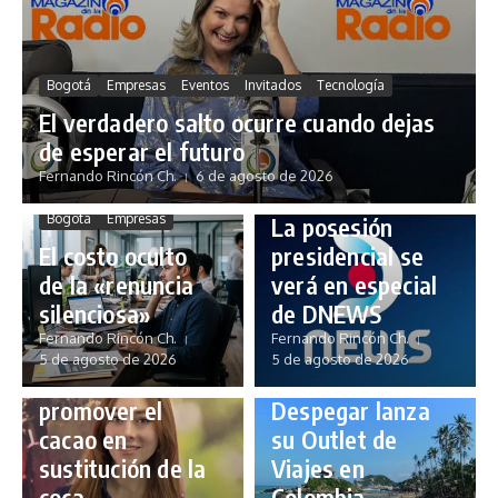
Bogotá
Empresas
Eventos
Invitados
Tecnología
El verdadero salto ocurre cuando dejas
de esperar el futuro
Fernando Rincón Ch.
6 de agosto de 2026
Empresas
Tecnología
Bogotá
Empresas
La posesión
El costo oculto
presidencial se
de la «renuncia
verá en especial
Agronegocio
Economía
silenciosa»
de DNEWS
Empresas
Fernando Rincón Ch.
Fernando Rincón Ch.
«Sabores de
5 de agosto de 2026
5 de agosto de 2026
Bogotá
Turismo
Paz» para
promover el
Despegar lanza
cacao en
su Outlet de
sustitución de la
Viajes en
coca
Colombia