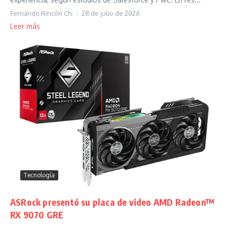
Fernando Rincón Ch.
28 de julio de 2026
Leer más
Tecnología
ASRock presentó su placa de video AMD Radeon™
RX 9070 GRE