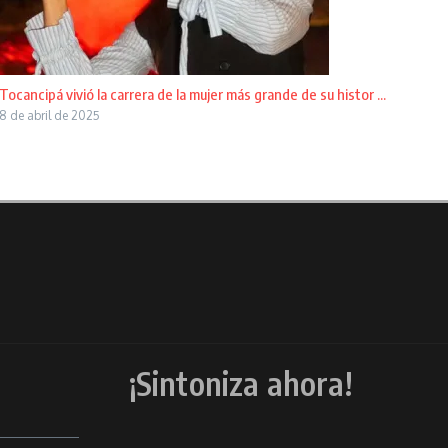
Tocancipá vivió la carrera de la mujer más grande de su histor ...
8 de abril de 2025
¡Sintoniza ahora!