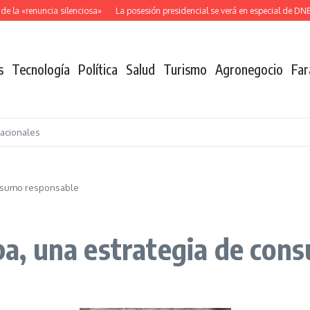
la «renuncia silenciosa»
La posesión presidencial se verá en especial de DNEW
s
Tecnología
Política
Salud
Turismo
Agronegocio
Far
nacionales
consumo responsable
opa, una estrategia de co