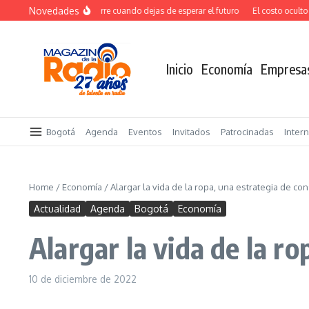
Saltar al contenido
Novedades
El verdadero salto ocurre cuando dejas de esperar el futuro
El costo oculto de 
Inicio
Economía
Empresa
Bogotá
Agenda
Eventos
Invitados
Patrocinadas
Inter
Home
/
Economía
/
Alargar la vida de la ropa, una estrategia de 
Actualidad
Agenda
Bogotá
Economía
Alargar la vida de la r
10 de diciembre de 2022