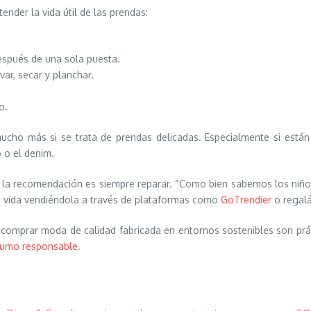
nder la vida útil de las prendas:
después de una sola puesta.
ar, secar y planchar.
o.
ucho más si se trata de prendas delicadas. Especialmente si está
 o el denim.
as la recomendación es siempre reparar. “Como bien sabemos los niño
u vida vendiéndola a través de plataformas como
GoTrendier
o regalá
 comprar moda de calidad fabricada en entornos sostenibles son prá
sumo responsable.