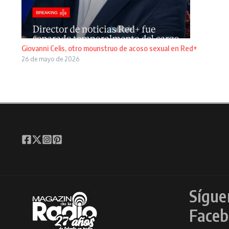
Giovanni Celis, otro mounstruo de acoso sexual en Red+
26 de mayo de 2026
Sígue
Faceb