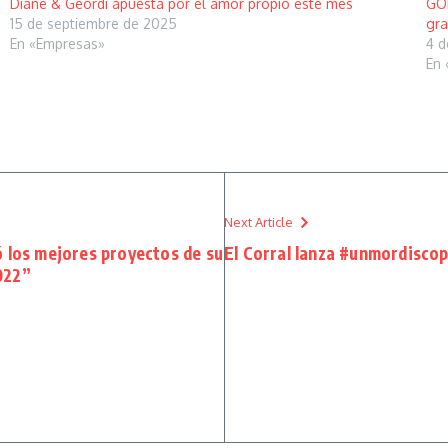
Diane & Geordi apuesta por el amor propio este mes
GOR
15 de septiembre de 2025
gr
En «Empresas»
4 d
En 
Next Article
 los mejores proyectos de su
El Corral lanza #unmordisco
022”