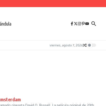
ándula
viernes, agosto 7, 2026
 Ámsterdam
amado cineasta David O. Russell. La película original de 20th