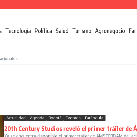
n de la coca
s
Tecnología
Política
Salud
Turismo
Agronegocio
Far
nacionales
Actualidad
Agenda
Bogotá
Eventos
Farándula
20th Century Studios reveló el primer tráiler de
Ya se encuentra disponible el primer tráiler de ÁMSTERDAM del acl