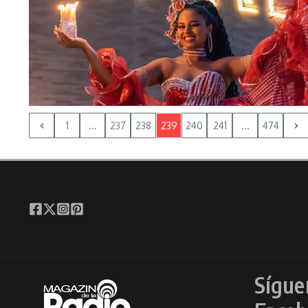
1
...
237
238
239
240
241
...
474
Sígue