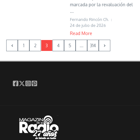
marcada por la revaluación del
...
Fernando Rincón Ch.
24 de julio de 2026
Read More
1
2
3
4
5
...
314