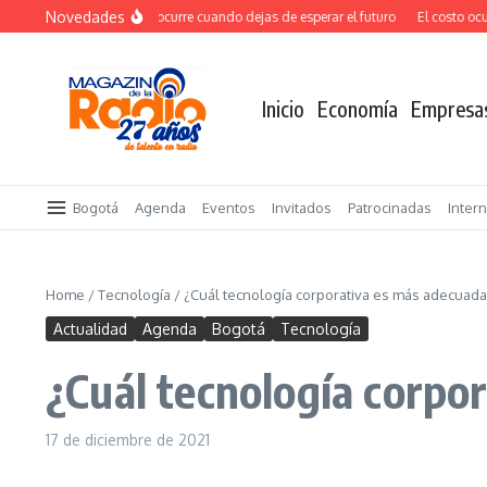
Saltar al contenido
Novedades
El verdadero salto ocurre cuando dejas de esperar el futuro
El costo oculto
Inicio
Economía
Empresa
Bogotá
Agenda
Eventos
Invitados
Patrocinadas
Inter
Home
/
Tecnología
/
¿Cuál tecnología corporativa es más adecuada
Actualidad
Agenda
Bogotá
Tecnología
¿Cuál tecnología corpo
17 de diciembre de 2021