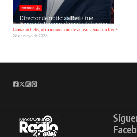
Giovanni Celis, otro mounstruo de acoso sexual en Red+
26 de mayo de 2026
Sígue
Faceb