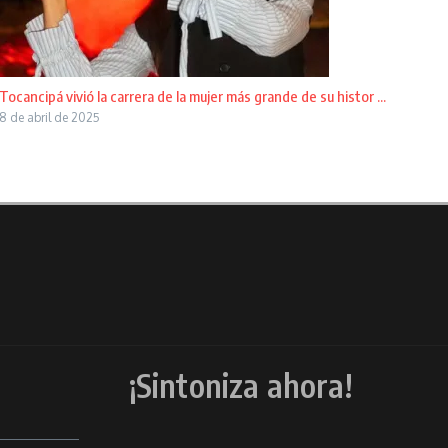
Tocancipá vivió la carrera de la mujer más grande de su histor ...
8 de abril de 2025
¡Sintoniza ahora!