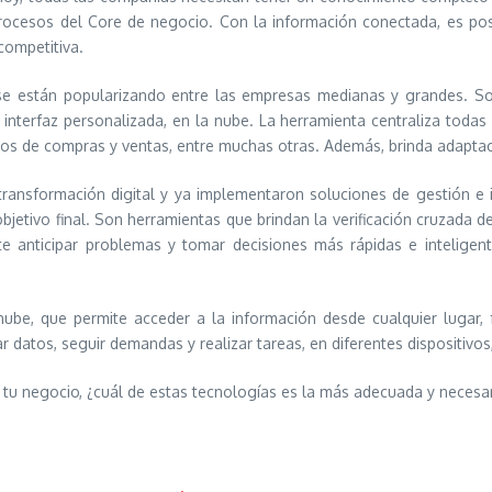
y procesos del Core de negocio. Con la información conectada, es pos
competitiva.
se están popularizando entre las empresas medianas y grandes. So
interfaz personalizada, en la nube. La herramienta centraliza todas 
ros de compras y ventas, entre muchas otras. Además, brinda adaptac
ansformación digital y ya implementaron soluciones de gestión e i
 el objetivo final. Son herramientas que brindan la verificación cruzad
ite anticipar problemas y tomar decisiones más rápidas e inteligen
be, que permite acceder a la información desde cualquier lugar, 
r datos, seguir demandas y realizar tareas, en diferentes dispositivo
 tu negocio, ¿cuál de estas tecnologías es la más adecuada y necesa