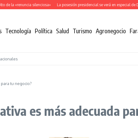
 de la «renuncia silenciosa»
La posesión presidencial se verá en especial de D
s
Tecnología
Política
Salud
Turismo
Agronegocio
Far
nacionales
 para tu negocio?
rativa es más adecuada pa