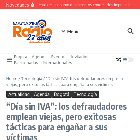
Saltar al contenido
Novedades
Crecimiento del consumo de alimentos congelados impulsa la de
Menu
Bogotá
Agenda
Eventos
Invitados
Patrocinadas
Internacionales
Home
/
Tecnología
/
“Día sin IVA”: los defraudadores emplean
viejas, pero exitosas tácticas para engañar a sus víctimas
Actualidad
Agenda
Bogotá
Tecnología
“Día sin IVA”: los defraudadores
emplean viejas, pero exitosas
tácticas para engañar a sus
víctimas