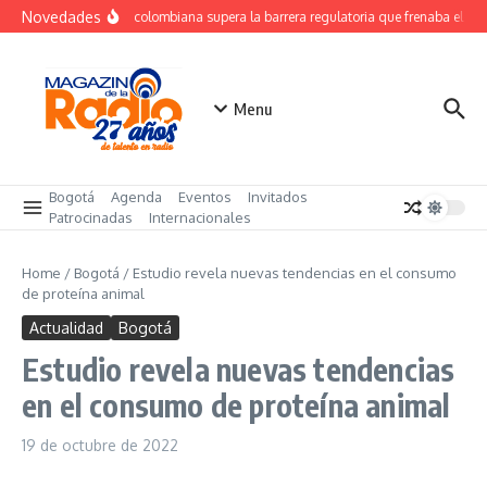
Saltar al contenido
Novedades
Startup colombiana supera la barrera regulatoria que frenaba el uso 
Menu
Bogotá
Agenda
Eventos
Invitados
Patrocinadas
Internacionales
Home
/
Bogotá
/
Estudio revela nuevas tendencias en el consumo
de proteína animal
Actualidad
Bogotá
Estudio revela nuevas tendencias
en el consumo de proteína animal
19 de octubre de 2022