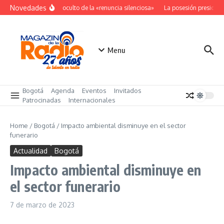
Saltar al contenido
Novedades
El costo oculto de la «renuncia silenciosa»
La posesión presidenc
Menu
Bogotá
Agenda
Eventos
Invitados
Patrocinadas
Internacionales
Home
/
Bogotá
/
Impacto ambiental disminuye en el sector
funerario
Actualidad
Bogotá
Impacto ambiental disminuye en
el sector funerario
7 de marzo de 2023