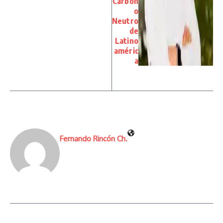
Carbon
o
Neutro
de
Latino
améric
a
Fernando Rincón Ch.