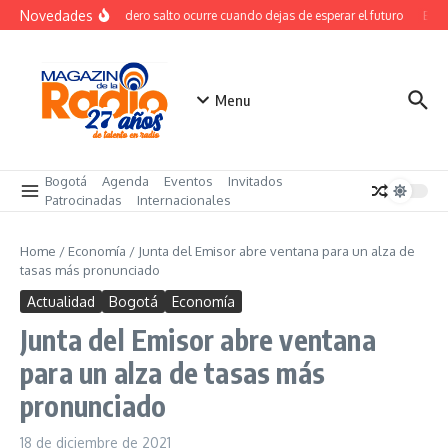
Saltar al contenido
Novedades
El verdadero salto ocurre cuando dejas de esperar el futuro
El co
Menu
Bogotá
Agenda
Eventos
Invitados
Patrocinadas
Internacionales
Home
/
Economía
/
Junta del Emisor abre ventana para un alza de
tasas más pronunciado
Actualidad
Bogotá
Economía
Junta del Emisor abre ventana
para un alza de tasas más
pronunciado
18 de diciembre de 2021