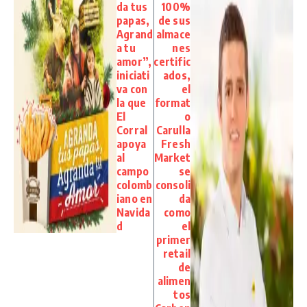
da tus
100%
papas,
de sus
Agrand
almace
a tu
nes
amor”,
certific
iniciati
ados,
va con
el
la que
format
El
o
Corral
Carulla
apoya
Fresh
al
Market
campo
se
colomb
consoli
iano en
da
Navida
como
d
el
primer
retail
de
alimen
tos