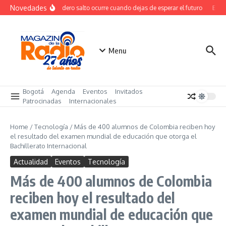
Saltar al contenido
Novedades
El verdadero salto ocurre cuando dejas de esperar el futuro
El co
Menu
Bogotá
Agenda
Eventos
Invitados
Patrocinadas
Internacionales
Home
/
Tecnología
/
Más de 400 alumnos de Colombia reciben hoy
el resultado del examen mundial de educación que otorga el
Bachillerato Internacional
Actualidad
Eventos
Tecnología
Más de 400 alumnos de Colombia
reciben hoy el resultado del
examen mundial de educación que