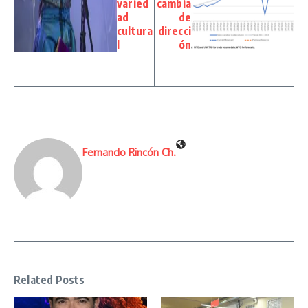
varied
cambia
ad
de
cultura
direcci
l
ón
Fernando Rincón Ch.
Related Posts