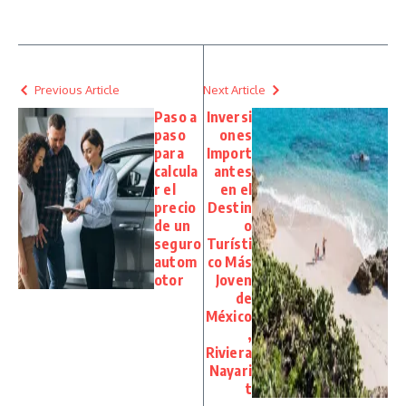
Previous Article
Next Article
Paso a
Inversi
paso
ones
para
Import
calcula
antes
r el
en el
precio
Destin
de un
o
seguro
Turísti
autom
co Más
otor
Joven
de
México
,
Riviera
Nayari
t