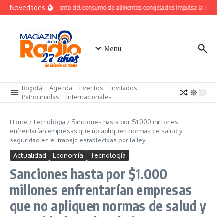
Saltar al contenido
Novedades
Crecimiento del consumo de alimentos congelados impulsa la dem
Menu
Bogotá
Agenda
Eventos
Invitados
Patrocinadas
Internacionales
Home
/
Tecnología
/
Sanciones hasta por $1.000 millones
enfrentarían empresas que no apliquen normas de salud y
seguridad en el trabajo establecidas por la ley
Actualidad
Economía
Tecnología
Sanciones hasta por $1.000
millones enfrentarían empresas
que no apliquen normas de salud y