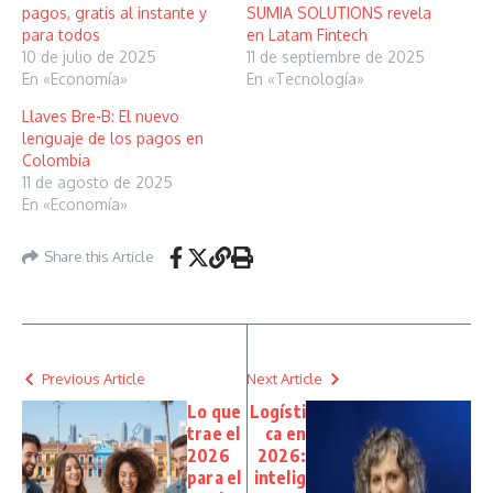
pagos, gratis al instante y
SUMIA SOLUTIONS revela
para todos
en Latam Fintech
10 de julio de 2025
11 de septiembre de 2025
En «Economía»
En «Tecnología»
Llaves Bre-B: El nuevo
lenguaje de los pagos en
Colombia
11 de agosto de 2025
En «Economía»
Share this Article
Previous Article
Next Article
Lo que
Logísti
trae el
ca en
2026
2026:
para el
intelig