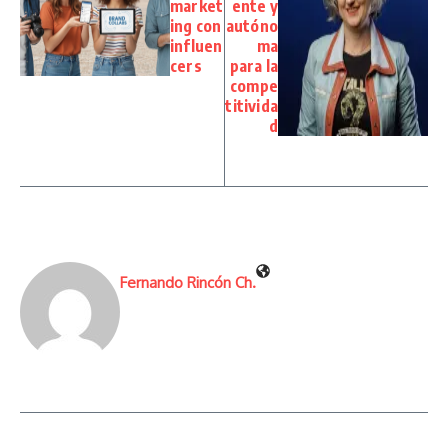
market
ente y
ing con
autóno
influen
ma
cers
para la
compe
titivida
d
Fernando Rincón Ch.