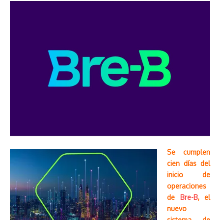
Se cumplen
cien días del
inicio de
operaciones
de
Bre-B
, el
nuevo
sistema de