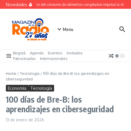
Saltar al contenido
Novedades
Crecimiento del consumo de alimentos congelados impulsa la deman
Menu
Bogotá
Agenda
Eventos
Invitados
Patrocinadas
Internacionales
Home
/
Tecnología
/
100 días de Bre-B: los aprendizajes en
ciberseguridad
Economía
Tecnología
100 días de Bre-B: los
aprendizajes en ciberseguridad
13 de enero de 2026