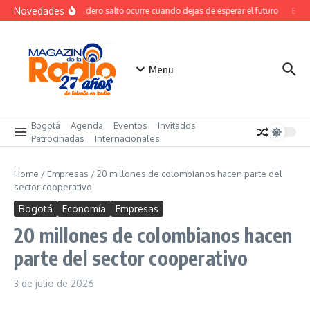
Saltar al contenido
Novedades
El verdadero salto ocurre cuando dejas de esperar el futuro
El cos
Menu
Bogotá
Agenda
Eventos
Invitados
Patrocinadas
Internacionales
Home
/
Empresas
/
20 millones de colombianos hacen parte del
sector cooperativo
Bogotá
Economía
Empresas
20 millones de colombianos hacen
parte del sector cooperativo
3 de julio de 2026