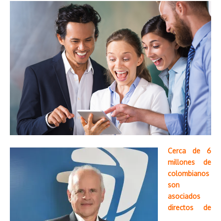
Cerca de 6
millones de
colombianos
son
asociados
directos de