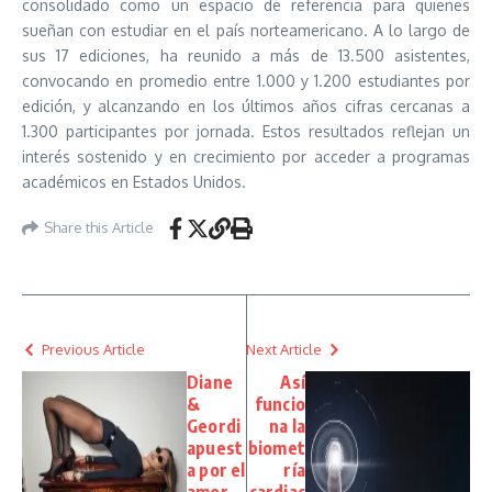
consolidado como un espacio de referencia para quienes
sueñan con estudiar en el país norteamericano. A lo largo de
sus 17 ediciones, ha reunido a más de 13.500 asistentes,
convocando en promedio entre 1.000 y 1.200 estudiantes por
edición, y alcanzando en los últimos años cifras cercanas a
1.300 participantes por jornada. Estos resultados reflejan un
interés sostenido y en crecimiento por acceder a programas
académicos en Estados Unidos.
Share this Article
Previous Article
Next Article
Diane
Así
&
funcio
Geordi
na la
apuest
biomet
a por el
ría
amor
cardiac