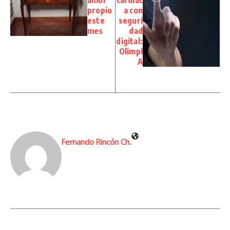
propio
a con
este
seguri
mes
dad
digital:
OlimpI
A
Fernando Rincón Ch.