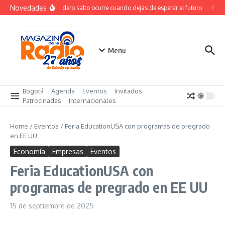
Saltar al contenido
Novedades
El verdadero salto ocurre cuando dejas de esperar el futuro
El co
Menu
Bogotá
Agenda
Eventos
Invitados
Patrocinadas
Internacionales
Home
/
Eventos
/
Feria EducationUSA con programas de pregrado
en EE UU
Economía
Empresas
Eventos
Feria EducationUSA con
programas de pregrado en EE UU
15 de septiembre de 2025