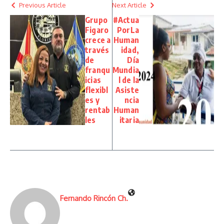
Previous Article
Next Article
Grupo
#Actua
Figaro
PorLa
crece a
Human
través
idad,
de
Día
franqu
Mundia
icias
l de la
flexibl
Asiste
es y
ncia
rentab
Human
les
itaria
Fernando Rincón Ch.