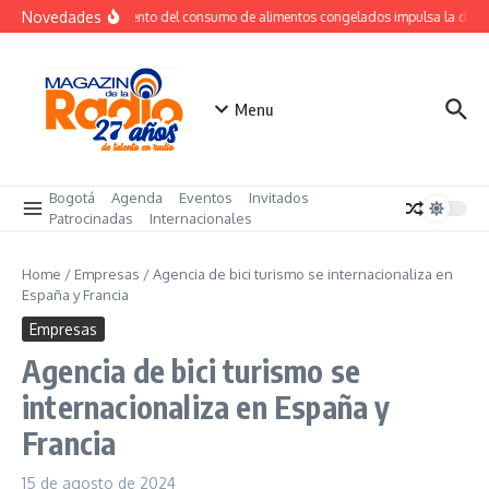
Saltar al contenido
Novedades
Crecimiento del consumo de alimentos congelados impulsa la dem
Menu
Bogotá
Agenda
Eventos
Invitados
Patrocinadas
Internacionales
Home
/
Empresas
/
Agencia de bici turismo se internacionaliza en
España y Francia
Empresas
Agencia de bici turismo se
internacionaliza en España y
Francia
15 de agosto de 2024