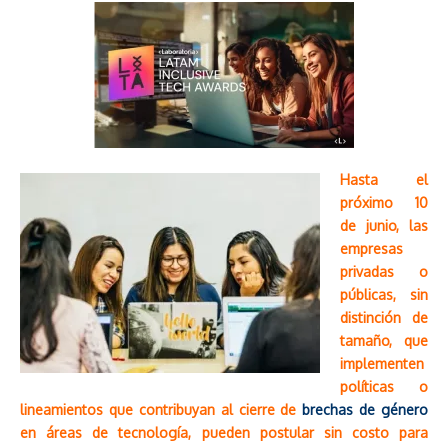
Hasta el
próximo 10
de junio, las
empresas
privadas o
públicas, sin
distinción de
tamaño, que
implementen
políticas o
lineamientos que contribuyan al cierre de
brechas de género
en áreas de tecnología, pueden postular sin costo para