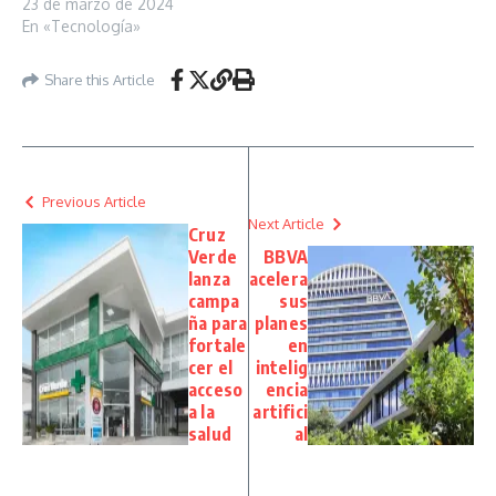
23 de marzo de 2024
En «Tecnología»
Share this Article
Previous Article
Next Article
Cruz
Verde
BBVA
lanza
acelera
campa
sus
ña para
planes
fortale
en
cer el
intelig
acceso
encia
a la
artifici
salud
al