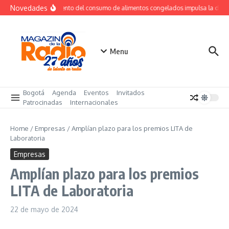
Saltar al contenido
Novedades
Crecimiento del consumo de alimentos congelados impulsa la dem
Menu
Bogotá
Agenda
Eventos
Invitados
Patrocinadas
Internacionales
Home
/
Empresas
/
Amplían plazo para los premios LITA de
Laboratoria
Empresas
Amplían plazo para los premios
LITA de Laboratoria
22 de mayo de 2024