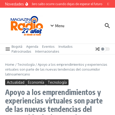
Saltar al contenido
Novedades
El verdadero salto ocurre cuando dejas de esperar el futuro
El cos
Menu
Bogotá
Agenda
Eventos
Invitados
Patrocinadas
Internacionales
Home
/
Tecnología
/
Apoyo a los emprendimientos y experiencias
virtuales son parte de las nuevas tendencias del consumidor
latinoamericano
Actualidad
Economía
Tecnología
Apoyo a los emprendimientos y
experiencias virtuales son parte
de las nuevas tendencias del