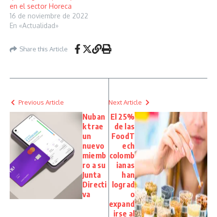
en el sector Horeca
16 de noviembre de 2022
En «Actualidad»
Share this Article
Previous Article
Next Article
Nuban
El 25%
k trae
de las
un
FoodT
nuevo
ech
miemb
colomb
ro a su
ianas
Junta
han
Directi
lograd
va
o
expand
irse al