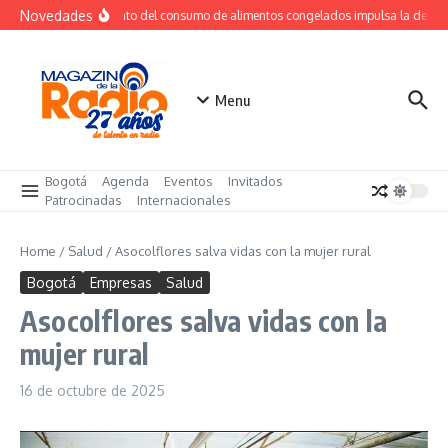
Saltar al contenido
Novedades
Crecimiento del consumo de alimentos congelados impulsa la dema
Menu
Bogotá
Agenda
Eventos
Invitados
Patrocinadas
Internacionales
Home
/
Salud
/
Asocolflores salva vidas con la mujer rural
Bogotá
Empresas
Salud
Asocolflores salva vidas con la
mujer rural
16 de octubre de 2025