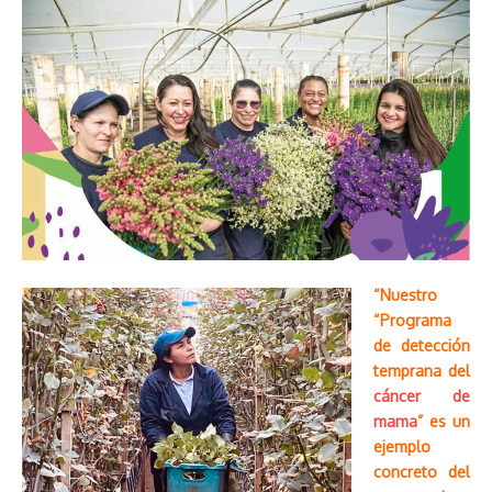
“Nuestro
“Programa
de detección
temprana del
cáncer de
mama
” es un
ejemplo
concreto del