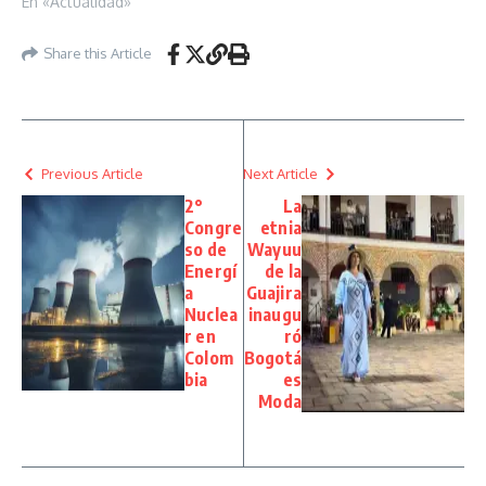
En «Actualidad»
Share this Article
Previous Article
Next Article
2°
La
Congre
etnia
so de
Wayuu
Energí
de la
a
Guajira
Nuclea
inaugu
r en
ró
Colom
Bogotá
bia
es
Moda