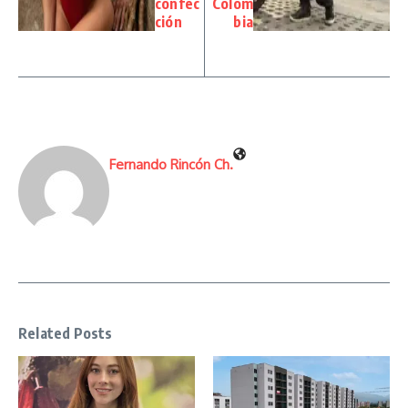
confec
Colom
ción
bia
Fernando Rincón Ch.
Related Posts