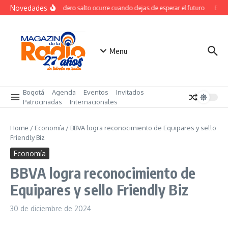
Saltar al contenido
Novedades
El verdadero salto ocurre cuando dejas de esperar el futuro
El co
Menu
Bogotá
Agenda
Eventos
Invitados
Patrocinadas
Internacionales
Home
/
Economía
/
BBVA logra reconocimiento de Equipares y sello
Friendly Biz
Economía
BBVA logra reconocimiento de
Equipares y sello Friendly Biz
30 de diciembre de 2024