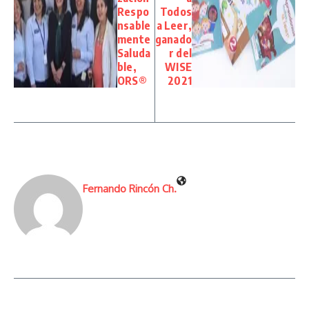
Respo
Todos
nsable
a Leer,
mente
ganado
Saluda
r del
ble,
WISE
ORS®
2021
Fernando Rincón Ch.