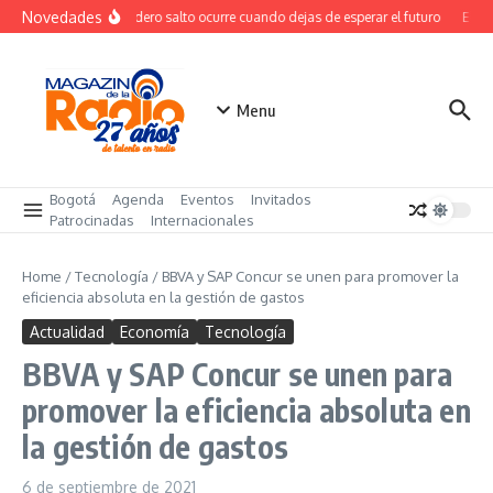
Saltar al contenido
Novedades
El verdadero salto ocurre cuando dejas de esperar el futuro
El cos
Menu
Bogotá
Agenda
Eventos
Invitados
Patrocinadas
Internacionales
Home
/
Tecnología
/
BBVA y SAP Concur se unen para promover la
eficiencia absoluta en la gestión de gastos
Actualidad
Economía
Tecnología
BBVA y SAP Concur se unen para
promover la eficiencia absoluta en
la gestión de gastos
6 de septiembre de 2021