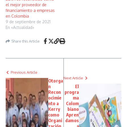
el mejor proveedor de
financiamiento a empresas
en Colombia
9 de septiembre de 2021
En «Actualidad»
Share this Article
Previous Article
Next Article
Otorga
n
El
Recon
progra
ocimie
ma
nto a
Colom
Kerry
biano
como
Apren
Organi
damos
zación
a