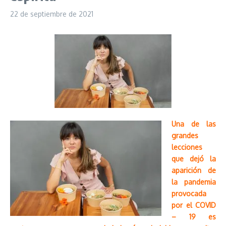
22 de septiembre de 2021
Una de las
grandes
lecciones
que dejó la
aparición de
la pandemia
provocada
por el COVID
– 19 es