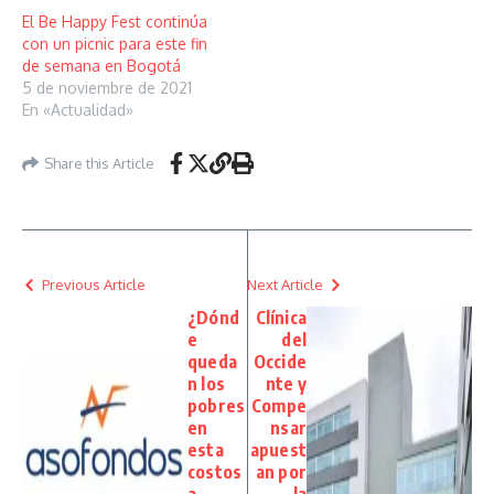
El Be Happy Fest continúa
con un picnic para este fin
de semana en Bogotá
5 de noviembre de 2021
En «Actualidad»
Share this Article
Previous Article
Next Article
¿Dónd
Clínica
e
del
queda
Occide
n los
nte y
pobres
Compe
en
nsar
esta
apuest
costos
an por