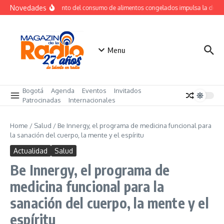
Saltar al contenido
Novedades
Crecimiento del consumo de alimentos congelados impulsa la dema
Menu
Bogotá
Agenda
Eventos
Invitados
Patrocinadas
Internacionales
Home
/
Salud
/
Be Innergy, el programa de medicina funcional para
la sanación del cuerpo, la mente y el espíritu
Actualidad
Salud
Be Innergy, el programa de
medicina funcional para la
sanación del cuerpo, la mente y el
espíritu