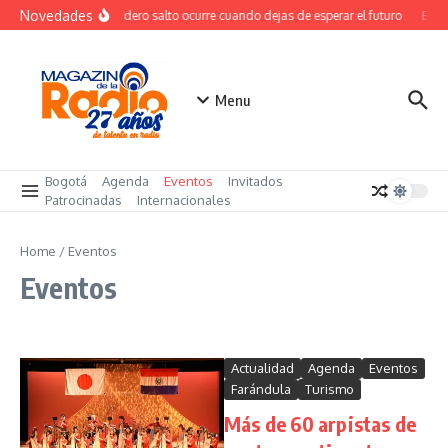
Saltar al contenido
Novedades
El verdadero salto ocurre cuando dejas de esperar el futuro
El co
Menu
Bogotá
Agenda
Eventos
Invitados
Patrocinadas
Internacionales
Home
/
Eventos
Eventos
Actualidad
Agenda
Eventos
Farándula
Turismo
Más de 60 arpistas de