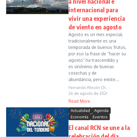
a nivel nacional e
internacional para
vivir una experiencia
de viento en agosto
Agosto es un mes especial,
tradicionalmente es una
temporada de buenos frutos,
por eso la frase de “hacer su
agosto” ha trascendido y
es sinónimo de buenas
cosechas y de
abundancia, pero existe...
Fernando Rincón Ch.
26 de agosto de 2021
Read More
Actualidad
Agenda
Economía
Eventos
El canal RCN se une a la
celebración del día