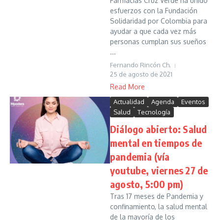
Farmacias Cruz Verde ha unido
esfuerzos con la Fundación
Solidaridad por Colombia para
ayudar a que cada vez más
personas cumplan sus sueños
...
Fernando Rincón Ch.
25 de agosto de 2021
Read More
Actualidad
Agenda
Eventos
Salud
Tecnología
Diálogo abierto: Salud
mental en tiempos de
pandemia (vía
youtube, viernes 27 de
agosto, 5:00 pm)
Tras 17 meses de Pandemia y
confinamiento, la salud mental
de la mayoría de los