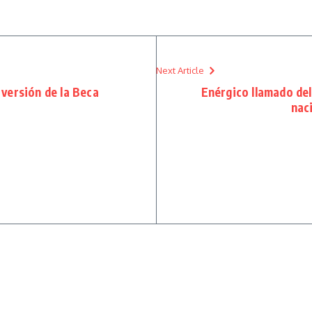
Next Article
versión de la Beca
Enérgico llamado de
nac