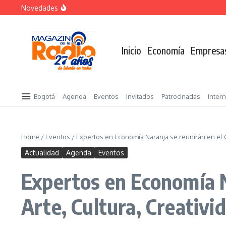
Saltar al contenido
Novedades
Despegar lanza su Outlet de Viajes en Colombia
A sus 85 años se apaga la risa de Alfonso Lizarazo
La Feria Colpatria reunirá 44 proyectos en 7 ciudades de
Inicio
Economía
Empresa
Bogotá
Agenda
Eventos
Invitados
Patrocinadas
Inter
Home
/
Eventos
/
Expertos en Economía Naranja se reunirán en el G
Actualidad
Agenda
Eventos
Expertos en Economía N
Arte, Cultura, Creativi