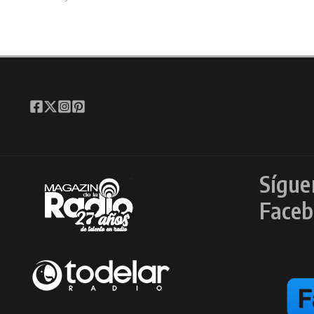
Sígue
Faceb