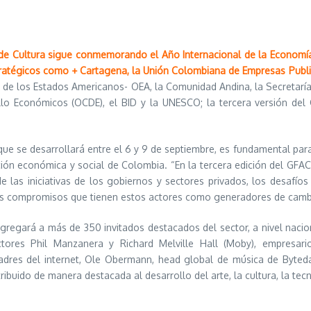
o de Cultura sigue conmemorando el Año Internacional de la Economía 
ratégicos como + Cartagena, la Unión Colombiana de Empresas Publicit
 de los Estados Americanos- OEA, la Comunidad Andina, la Secretarí
llo Económicos (OCDE), el BID y la UNESCO; la tercera versión del 
que se desarrollará entre el 6 y 9 de septiembre, es fundamental par
ación económica y social de Colombia. “En la tercera edición del GF
 las iniciativas de los gobiernos y sectores privados, los desafíos 
os compromisos que tienen estos actores como generadores de cambio”
gregará a más de 350 invitados destacados del sector, a nivel nacio
tores Phil Manzanera y Richard Melville Hall (Moby), empresari
dres del internet, Ole Obermann, head global de música de Byteda
buido de manera destacada al desarrollo del arte, la cultura, la tec