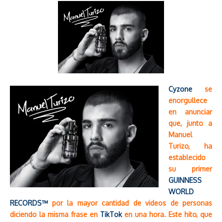
Cyzone
se
enorgullece
en anunciar
que, junto a
Manuel
Turizo, ha
establecido
su primer
GUINNESS
WORLD
RECORDS™️
por la mayor cantidad de videos de personas
diciendo la misma frase en
TikTok
en una hora. Este hito, que