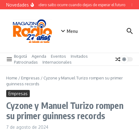
Saltar al contenido
Novedades
El verdadero salto ocurre cuando dejas de esperar el futuro
El co
Menu
Bogotá
Agenda
Eventos
Invitados
Patrocinadas
Internacionales
Home
/
Empresas
/
Cyzone y Manuel Turizo rompen su primer
guinness records
Empresas
Cyzone y Manuel Turizo rompen
su primer guinness records
7 de agosto de 2024