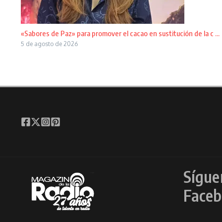
«Sabores de Paz» para promover el cacao en sustitución de la c ...
5 de agosto de 2026
Sígue
Faceb