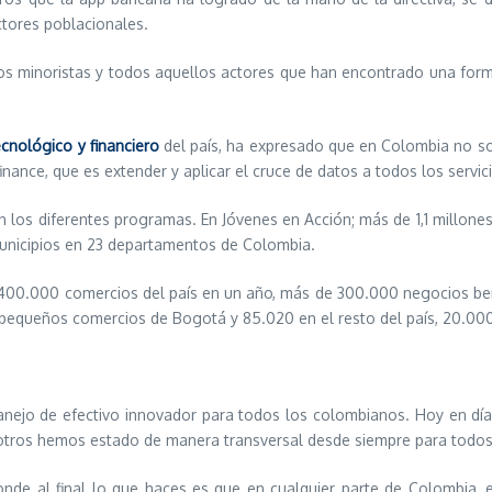
ctores poblacionales.
ios minoristas y todos aquellos actores que han encontrado una form
ecnológico y financiero
del país, ha expresado que en Colombia no so
ance, que es extender y aplicar el cruce de datos a todos los servici
n los diferentes programas. En Jóvenes en Acción; más de 1,1 millon
municipios en 23 departamentos de Colombia.
400.000 comercios del país en un año, más de 300.000 negocios benef
19 pequeños comercios de Bogotá y 85.020 en el resto del país, 20.000
nejo de efectivo innovador para todos los colombianos. Hoy en día,
Nosotros hemos estado de manera transversal desde siempre para todo
nde al final lo que haces es que en cualquier parte de Colombia, 