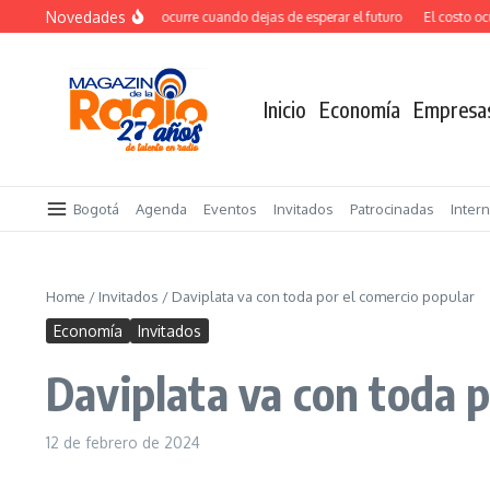
Saltar al contenido
Novedades
El verdadero salto ocurre cuando dejas de esperar el futuro
El costo oculto
Inicio
Economía
Empresa
Bogotá
Agenda
Eventos
Invitados
Patrocinadas
Inter
Home
/
Invitados
/
Daviplata va con toda por el comercio popular
Economía
Invitados
Daviplata va con toda p
12 de febrero de 2024