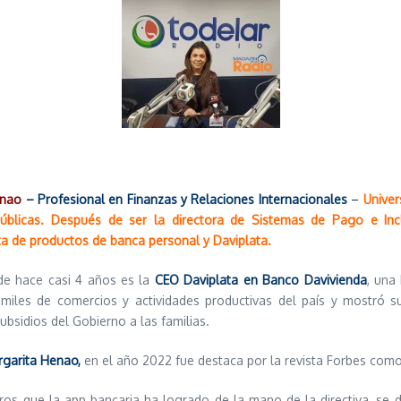
enao
–
Profesional en Finanzas y Relaciones Internacionales
–
Univer
Públicas. Después de ser la directora de Sistemas de Pago e In
ta de productos de banca personal y Daviplata.
de hace casi 4 años es la
CEO Daviplata en Banco Davivienda
, una
miles de comercios y actividades productivas del país y mostró s
ubsidios del Gobierno a las familias.
garita Henao,
en el año 2022 fue destaca por la revista Forbes com
ros que la app bancaria ha logrado de la mano de la directiva, se de