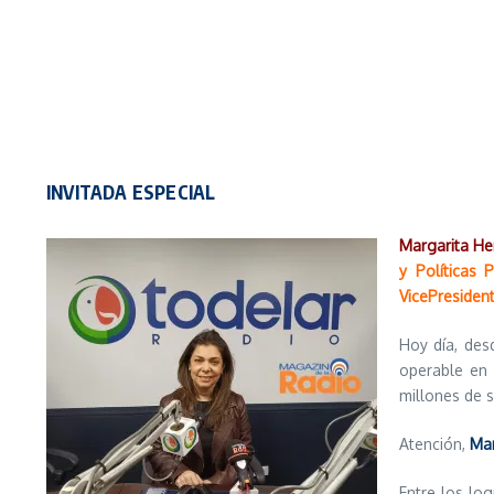
INVITADA ESPECIAL
Margarita H
y Políticas 
VicePresiden
Hoy día, des
operable en 
millones de s
Atención,
Mar
Entre los log