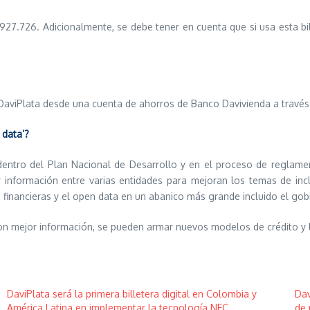
927.726. Adicionalmente, se debe tener en cuenta que si usa esta b
 DaviPlata desde una cuenta de ahorros de Banco Davivienda a travé
 data’?
o dentro del Plan Nacional de Desarrollo y en el proceso de regla
 información entre varias entidades para mejoran los temas de incl
 financieras y el open data en un abanico más grande incluido el gob
on mejor información, se pueden armar nuevos modelos de crédito y ll
DaviPlata será la primera billetera digital en Colombia y
Dav
América Latina en implementar la tecnología NFC
de 