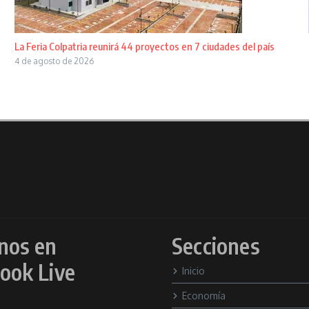
La Feria Colpatria reunirá 44 proyectos en 7 ciudades del país
4 de agosto de 2026
nos en
Secciones
ook Live
Inicio
Economía