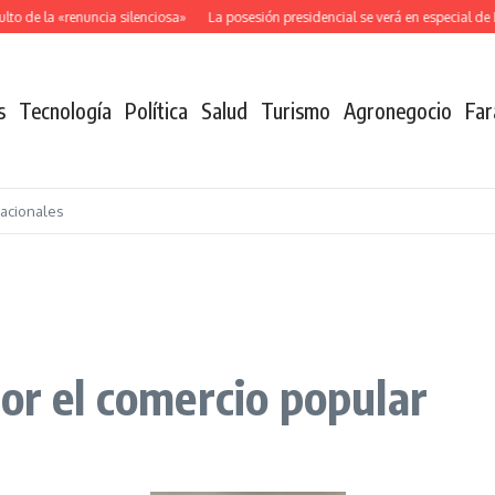
 de la «renuncia silenciosa»
La posesión presidencial se verá en especial de D
s
Tecnología
Política
Salud
Turismo
Agronegocio
Far
nacionales
or el comercio popular