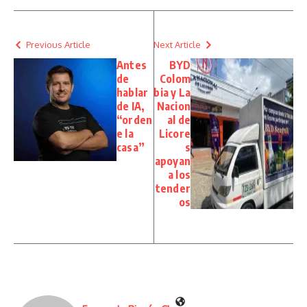
Previous Article
Next Article
Antes
BYD
de
Colom
hablar
bia y La
de IA,
Nacion
“orden
al de
e la
Licore
casa”
s
apoyan
a los
tender
os