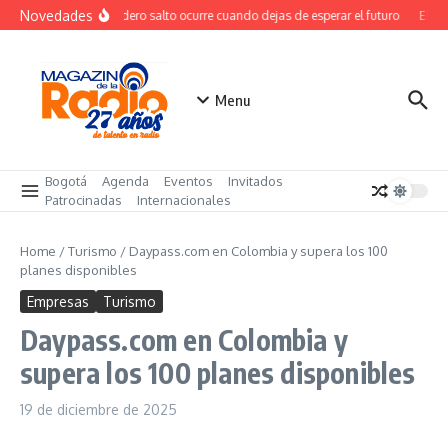
Saltar al contenido
Novedades
El verdadero salto ocurre cuando dejas de esperar el futuro
El cos
Menu
Bogotá
Agenda
Eventos
Invitados
Patrocinadas
Internacionales
Home
/
Turismo
/
Daypass.com en Colombia y supera los 100
planes disponibles
Empresas
Turismo
Daypass.com en Colombia y
supera los 100 planes disponibles
19 de diciembre de 2025