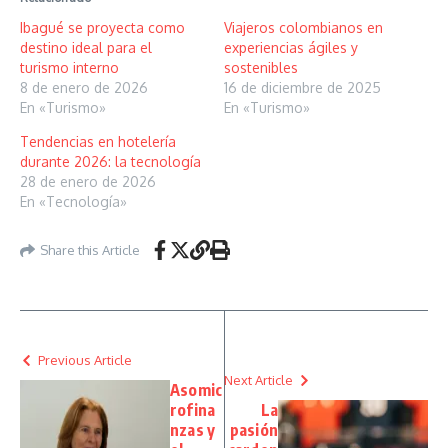
Ibagué se proyecta como
Viajeros colombianos en
destino ideal para el
experiencias ágiles y
turismo interno
sostenibles
8 de enero de 2026
16 de diciembre de 2025
En «Turismo»
En «Turismo»
Tendencias en hotelería
durante 2026: la tecnología
28 de enero de 2026
En «Tecnología»
Share this Article
Previous Article
Next Article
Asomic
rofina
La
nzas y
pasión