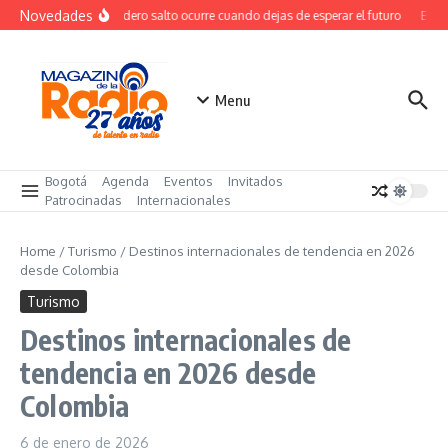
Saltar al contenido
Novedades
El verdadero salto ocurre cuando dejas de esperar el futuro
El cos
Menu
Bogotá
Agenda
Eventos
Invitados
Patrocinadas
Internacionales
Home
/
Turismo
/
Destinos internacionales de tendencia en 2026
desde Colombia
Turismo
Destinos internacionales de
tendencia en 2026 desde
Colombia
6 de enero de 2026