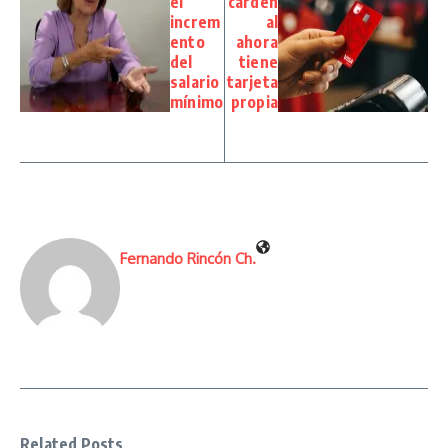
el
carden
increm
al
ento
ahora
del
tiene
salario
tarjeta
mínimo
propia
Fernando Rincón Ch.
Related Posts