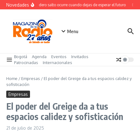
Saltar al contenido
Novedades
El verdadero salto ocurre cuando dejas de esperar el futuro
El co
Menu
Bogotá
Agenda
Eventos
Invitados
Patrocinadas
Internacionales
Home
/
Empresas
/
El poder del Greige da a tus espacios calidez y
sofisticación
Empresas
El poder del Greige da a tus
espacios calidez y sofisticación
21 de julio de 2025