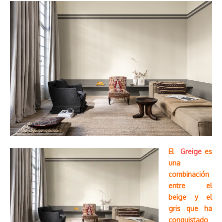
El
Greige
es
una
combinación
entre el
beige y el
gris que ha
conquistado