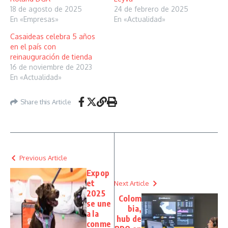
18 de agosto de 2025
24 de febrero de 2025
En «Empresas»
En «Actualidad»
Casaideas celebra 5 años
en el país con
reinauguración de tienda
16 de noviembre de 2023
En «Actualidad»
Share this Article
Previous Article
Expop
et
Next Article
2025
Colom
se une
bia,
a la
hub de
conme