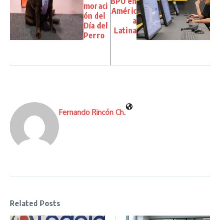
BPO en
moraci
Améric
ón del
a
Día del
Latina
Perro
Fernando Rincón Ch.
Related Posts