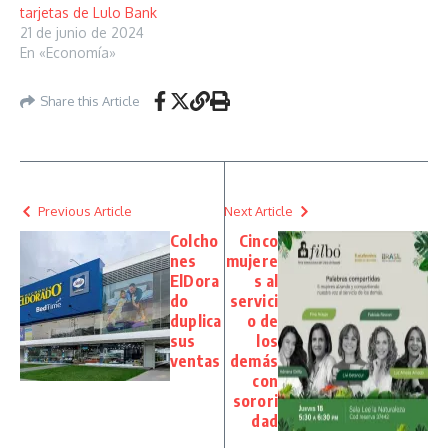
tarjetas de Lulo Bank
21 de junio de 2024
En «Economía»
Share this Article
Previous Article
Next Article
Colcho
Cinco
nes
mujere
ElDora
s al
do
servici
duplica
o de
sus
los
ventas
demás
con
sorori
dad