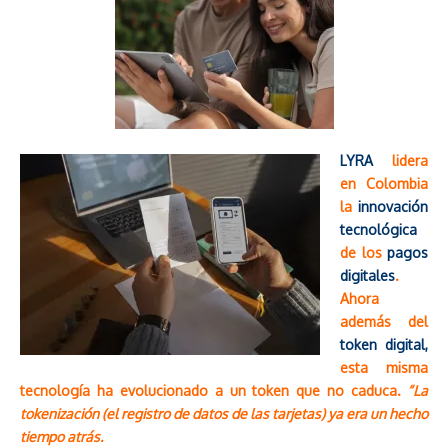
LYRA
lidera
en Colombia
la
innovación
tecnológica
de los
pagos
digitales
.
Ahora
además del
token digital,
esta misma
tecnología ha evolucionado a un token que no caduca.
“La
tokenización (el registro de datos de las tarjetas) ya era un hecho
tiempo atrás.