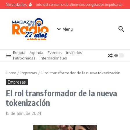
Saltar al contenido
Novedades
Crecimiento del consumo de alimentos congelados impulsa la dem
Menu
Bogotá
Agenda
Eventos
Invitados
Patrocinadas
Internacionales
Home
/
Empresas
/
El rol transformador de la nueva tokenización
Empresas
El rol transformador de la nueva
tokenización
15 de abril de 2024