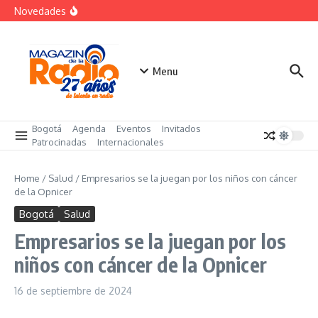
Saltar al contenido
«Sabores de Paz» para promover el cacao en
Novedades
sustitución de la coca
Despegar lanza su Outlet de Viajes en Colombia
A sus 85 años se apaga la risa de Alfonso Lizarazo
Menu
Bogotá
Agenda
Eventos
Invitados
Patrocinadas
Internacionales
Home
/
Salud
/
Empresarios se la juegan por los niños con cáncer
de la Opnicer
Bogotá
Salud
Empresarios se la juegan por los
niños con cáncer de la Opnicer
16 de septiembre de 2024