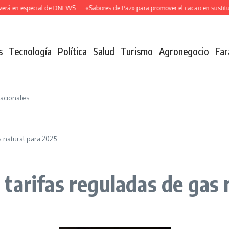
rá en especial de DNEWS
«Sabores de Paz» para promover el cacao en sustitució
s
Tecnología
Política
Salud
Turismo
Agronegocio
Far
nacionales
 natural para 2025
tarifas reguladas de gas 