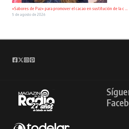
«Sabores de Paz» para promover el cacao en sustitución de la c ...
5 de agosto de 2026
Sígue
Faceb