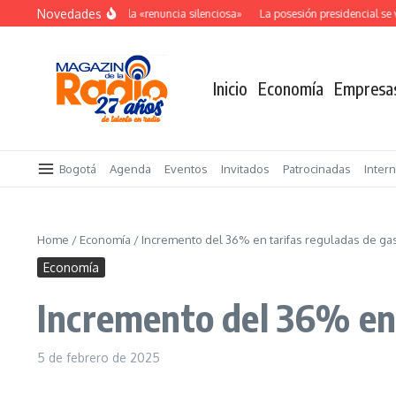
Saltar al contenido
Novedades
El costo oculto de la «renuncia silenciosa»
La posesión presidencial se ve
Inicio
Economía
Empresa
Bogotá
Agenda
Eventos
Invitados
Patrocinadas
Inter
Home
/
Economía
/
Incremento del 36% en tarifas reguladas de gas
Economía
Incremento del 36% en 
5 de febrero de 2025