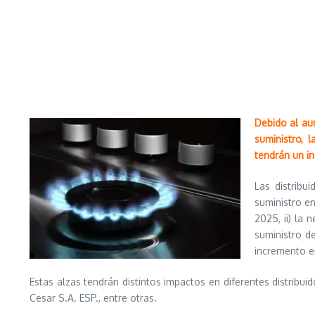
Debido al au
suministro, l
tendrán un in
Las distribu
suministro en
2025, ii) la
suministro d
incremento en
Estas alzas tendrán distintos impactos en diferentes distribu
Cesar S.A. ESP., entre otras.