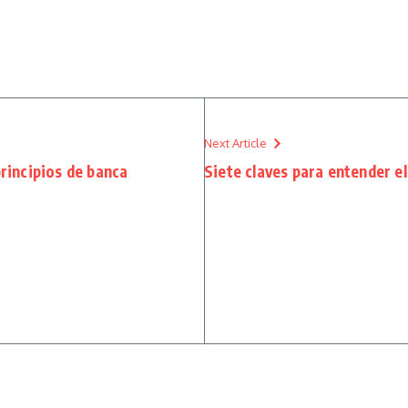
Next Article
principios de banca
Siete claves para entender e