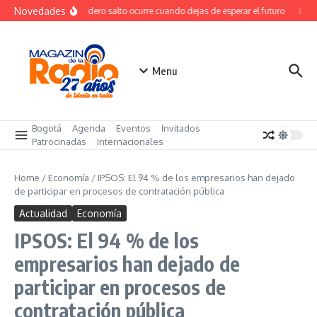
Saltar al contenido
Novedades
El verdadero salto ocurre cuando dejas de esperar el futuro
El co
Menu
Bogotá
Agenda
Eventos
Invitados
Patrocinadas
Internacionales
Home
/
Economía
/
IPSOS: El 94 % de los empresarios han dejado
de participar en procesos de contratación pública
Actualidad
Economía
IPSOS: El 94 % de los
empresarios han dejado de
participar en procesos de
contratación pública