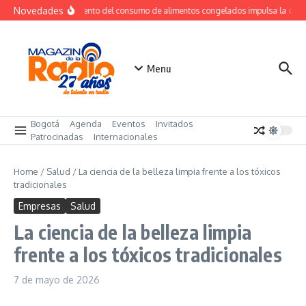
Saltar al contenido
Novedades
Crecimiento del consumo de alimentos congelados impulsa la dem
Menu
Bogotá
Agenda
Eventos
Invitados
Patrocinadas
Internacionales
Home
/
Salud
/
La ciencia de la belleza limpia frente a los tóxicos
tradicionales
Empresas
Salud
La ciencia de la belleza limpia
frente a los tóxicos tradicionales
7 de mayo de 2026