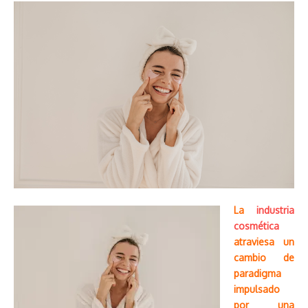
La
industria
cosmética
atraviesa un
cambio de
paradigma
impulsado
por una