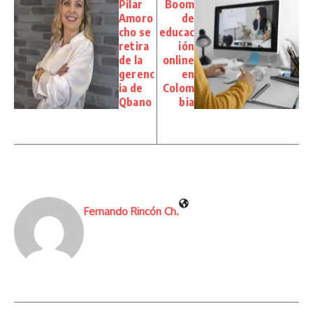
Pilar
Boom
Amoro
de
cho se
educac
retira
ión
de la
online
gerenc
en
ia de
Colom
Qbano
bia
Fernando Rincón Ch.