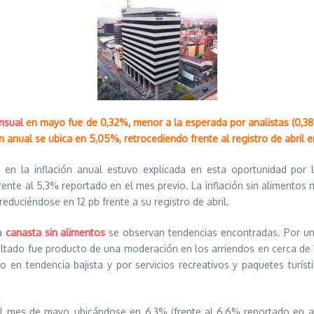
nsual
en mayo fue de 0,32%, menor a la esperada por analistas (0,38
ión anual se ubica en 5,05%, retrocediendo frente al registro de abril e
en la inflación anual estuvo explicada en esta oportunidad por l
ente al 5,3% reportado en el mes previo. La inflación sin alimentos 
reduciéndose en 12 pb frente a su registro de abril.
a
canasta sin alimentos
se observan tendencias encontradas. Por una 
ultado fue producto de una moderación en los arriendos en cerca de 1
o en tendencia bajista y por servicios recreativos y paquetes turí
 mes de mayo, ubicándose en 6,3% (frente al 6,6% reportado en abri