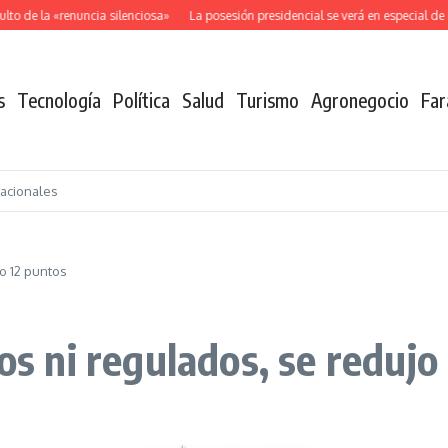
o de la «renuncia silenciosa»
La posesión presidencial se verá en especial de 
s
Tecnología
Política
Salud
Turismo
Agronegocio
Far
nacionales
jo 12 puntos
tos ni regulados, se redujo