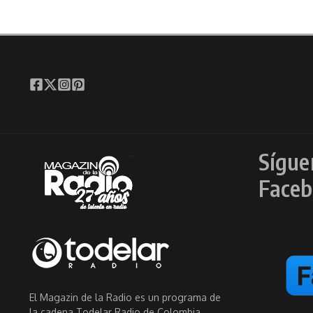
Sígue
Faceb
El Magazin de la Radio es un programa de
la cadena Todelar Radio de Colombia.