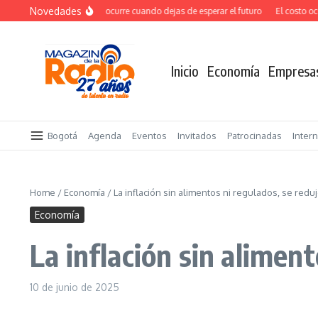
Saltar al contenido
Novedades
El verdadero salto ocurre cuando dejas de esperar el futuro
El costo ocult
Inicio
Economía
Empresa
Bogotá
Agenda
Eventos
Invitados
Patrocinadas
Inter
Home
/
Economía
/
La inflación sin alimentos ni regulados, se redu
Economía
La inflación sin alimen
10 de junio de 2025