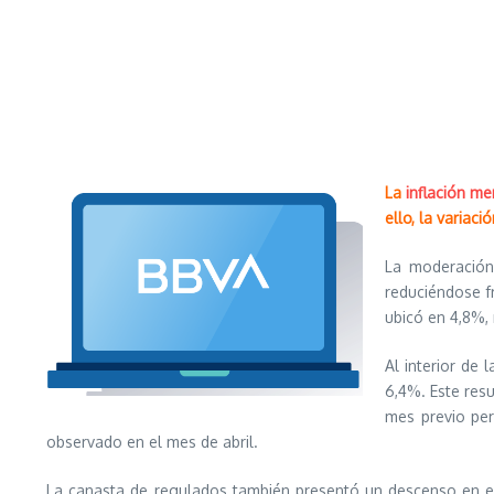
La
inflación me
ello, la variac
La moderación 
reduciéndose fr
ubicó en 4,8%, 
Al interior de l
6,4%. Este res
mes previo per
observado en el mes de abril.
La canasta de regulados también presentó un descenso en el