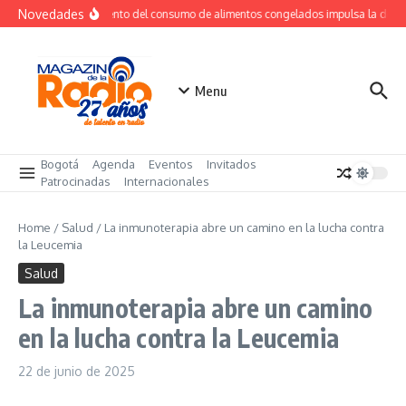
Saltar al contenido
Novedades
Crecimiento del consumo de alimentos congelados impulsa la dema
Menu
Bogotá
Agenda
Eventos
Invitados
Patrocinadas
Internacionales
Home
/
Salud
/
La inmunoterapia abre un camino en la lucha contra
la Leucemia
Salud
La inmunoterapia abre un camino
en la lucha contra la Leucemia
22 de junio de 2025