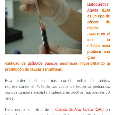
Linfoblástica
Aguda
(LLA)
es un tipo de
cáncer de
rápido
avance en el
que la
médula ósea
produce una
gran
cantidad de
glóbulos blancos
anormales imposibilitando la
producción de células sanguíneas.
Esta enfermedad es más común entre los niños,
representando el 75% de los casos de leucemia pediátrica,
aunque también presenta incidencia en adultos mayores de 50
años.
De acuerdo con cifras de la
Cuenta de Alto Costo (CAC),
en