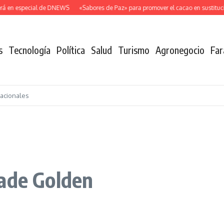
 en especial de DNEWS
«Sabores de Paz» para promover el cacao en sustitución 
s
Tecnología
Política
Salud
Turismo
Agronegocio
Far
nacionales
rade Golden