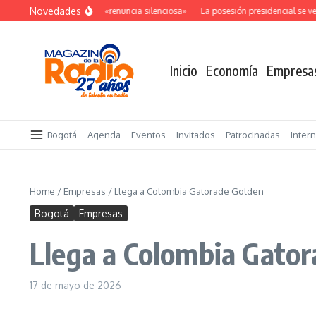
Saltar al contenido
Novedades
El costo oculto de la «renuncia silenciosa»
La posesión presidencial se verá
Inicio
Economía
Empresa
Bogotá
Agenda
Eventos
Invitados
Patrocinadas
Inter
Home
/
Empresas
/
Llega a Colombia Gatorade Golden
Bogotá
Empresas
Llega a Colombia Gato
17 de mayo de 2026