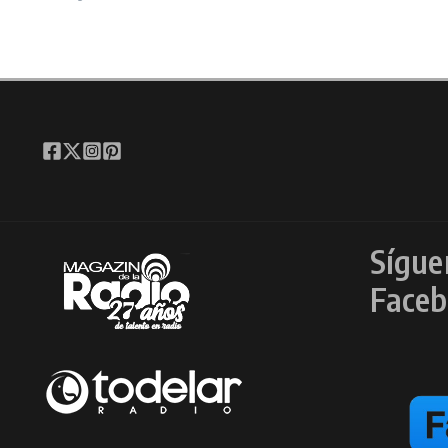
Sígue
Faceb