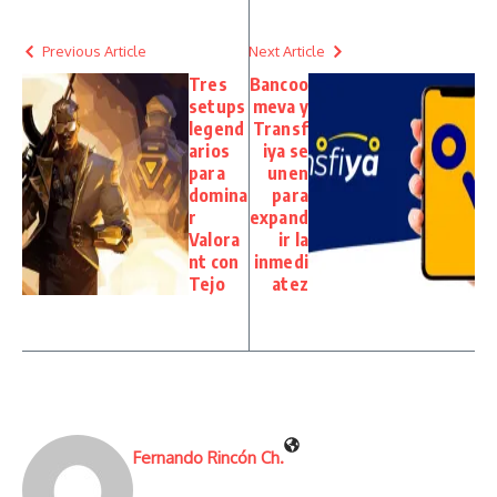
Previous Article
Next Article
Tres
Bancoo
setups
meva y
legend
Transf
arios
iya se
para
unen
domina
para
r
expand
Valora
ir la
nt con
inmedi
Tejo
atez
Fernando Rincón Ch.