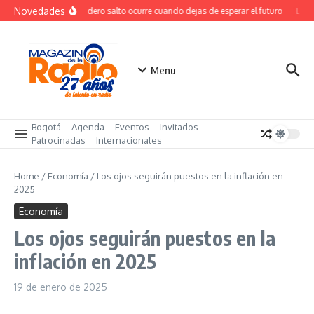
Saltar al contenido
Novedades
El verdadero salto ocurre cuando dejas de esperar el futuro
El co
Menu
Bogotá
Agenda
Eventos
Invitados
Patrocinadas
Internacionales
Home
/
Economía
/
Los ojos seguirán puestos en la inflación en
2025
Economía
Los ojos seguirán puestos en la
inflación en 2025
19 de enero de 2025