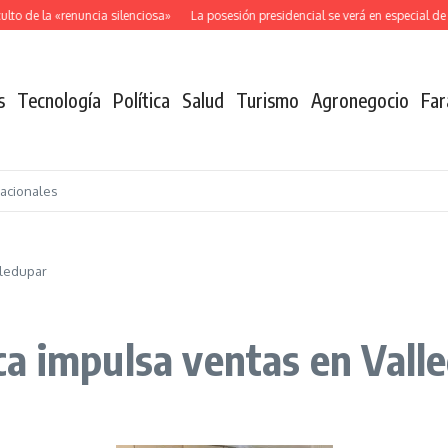
o de la «renuncia silenciosa»
La posesión presidencial se verá en especial de 
s
Tecnología
Política
Salud
Turismo
Agronegocio
Far
nacionales
lledupar
a impulsa ventas en Vall