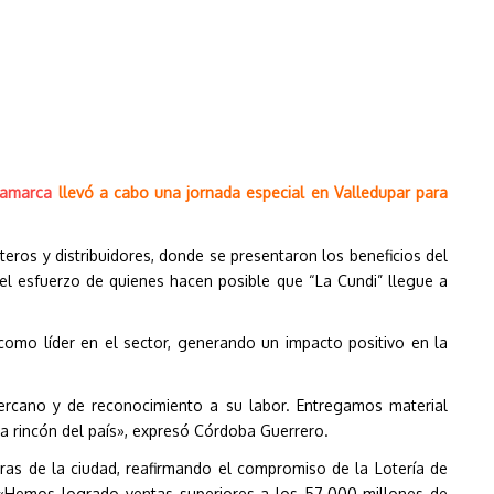
namarca
llevó a cabo una jornada especial en Valledupar para
teros y distribuidores, donde se presentaron los beneficios del
el esfuerzo de quienes hacen posible que “La Cundi” llegue a
como líder en el sector, generando un impacto positivo en la
rcano y de reconocimiento a su labor. Entregamos material
da rincón del país», expresó Córdoba Guerrero.
doras de la ciudad, reafirmando el compromiso de la Lotería de
: «Hemos logrado ventas superiores a los 57.000 millones de