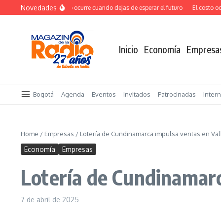
Saltar al contenido
Novedades
El verdadero salto ocurre cuando dejas de esperar el futuro
El costo ocult
Inicio
Economía
Empresa
Bogotá
Agenda
Eventos
Invitados
Patrocinadas
Inter
Home
/
Empresas
/
Lotería de Cundinamarca impulsa ventas en Va
Economía
Empresas
Lotería de Cundinamarc
7 de abril de 2025