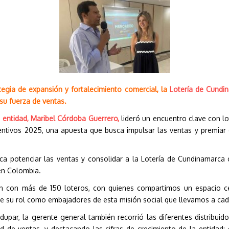
egia de expansión y fortalecimiento comercial, la
Lotería de Cundi
 su fuerza de ventas.
 entidad, Maribel Córdoba Guerrero,
lideró un encuentro clave con lo
ntivos 2025, una apuesta que busca impulsar las ventas y premiar 
ca potenciar las ventas y consolidar a la Lotería de Cundinamarca 
 en Colombia.
n con más de 150 loteros, con quienes compartimos un espacio ce
ece su rol como embajadores de esta misión social que llevamos a ca
edupar, la gerente general también recorrió las diferentes distribui
 de ventas, y destacando las cifras de crecimiento de la entidad