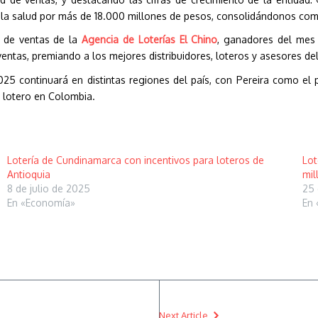
a la salud por más de 18.000 millones de pesos, consolidándonos com
a de ventas de la
Agencia de Loterías El Chino
, ganadores del mes
ntas, premiando a los mejores distribuidores, loteros y asesores de
2025 continuará en distintas regiones del país, con Pereira como el
r lotero en Colombia.
Lotería de Cundinamarca con incentivos para loteros de
Lot
Antioquia
mil
8 de julio de 2025
25 
En «Economía»
En 
Next Article