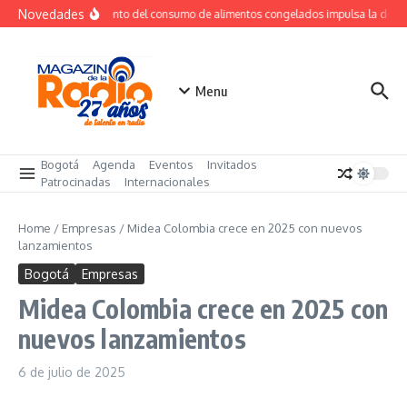
Saltar al contenido
Novedades
Crecimiento del consumo de alimentos congelados impulsa la dema
Menu
Bogotá
Agenda
Eventos
Invitados
Patrocinadas
Internacionales
Home
/
Empresas
/
Midea Colombia crece en 2025 con nuevos
lanzamientos
Bogotá
Empresas
Midea Colombia crece en 2025 con
nuevos lanzamientos
6 de julio de 2025