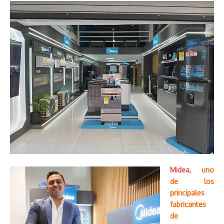
Midea,
uno
de los
principales
fabricantes
de