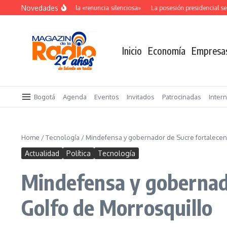
Saltar al contenido
Novedades
El costo oculto de la «renuncia silenciosa»
La posesión presidencial se v
Inicio
Economía
Empresa
Bogotá
Agenda
Eventos
Invitados
Patrocinadas
Inter
Home
/
Tecnología
/
Mindefensa y gobernador de Sucre fortalecen 
Actualidad
Política
Tecnología
Mindefensa y gobernado
Golfo de Morrosquillo