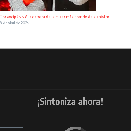
Tocancipá vivió la carrera de la mujer más grande de su histor ...
8 de abril de 2025
¡Sintoniza ahora!