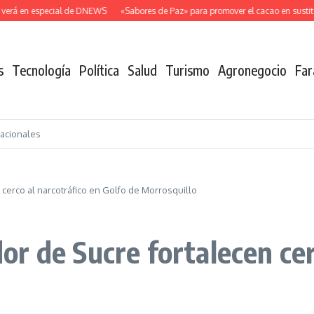
erá en especial de DNEWS
«Sabores de Paz» para promover el cacao en sustituci
s
Tecnología
Política
Salud
Turismo
Agronegocio
Far
nacionales
cerco al narcotráfico en Golfo de Morrosquillo
r de Sucre fortalecen cerc