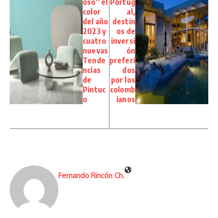
oso” el
Portug
color
al,
del año
destin
2023 y
os de
cuatro
inversi
nuevas
ón
Tende
preferi
ncias
dos
de
por los
Pintuc
colomb
o
ianos
Fernando Rincón Ch.