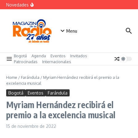
futuro
Saltar al contenido
Novedades
El costo oculto de la «renuncia silenciosa»
La posesión presidencial se verá en especial de DNEWS
«Sabores de Paz» para promover el cacao en
sustitución de la coca
Menu
Bogotá
Agenda
Eventos
Invitados
Patrocinadas
Internacionales
Home
/
Farándula
/
Myriam Hernández recibirá el premio a la
excelencia musical
Bogotá
Eventos
Farándula
Myriam Hernández recibirá el
premio a la excelencia musical
15 de noviembre de 2022