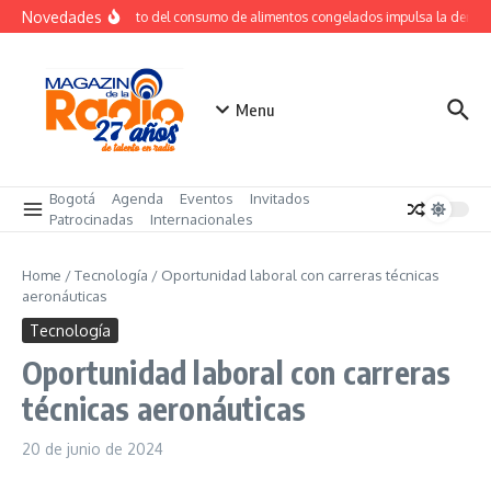
Saltar al contenido
Novedades
Crecimiento del consumo de alimentos congelados impulsa la deman
Menu
Bogotá
Agenda
Eventos
Invitados
Patrocinadas
Internacionales
Home
/
Tecnología
/
Oportunidad laboral con carreras técnicas
aeronáuticas
Tecnología
Oportunidad laboral con carreras
técnicas aeronáuticas
20 de junio de 2024