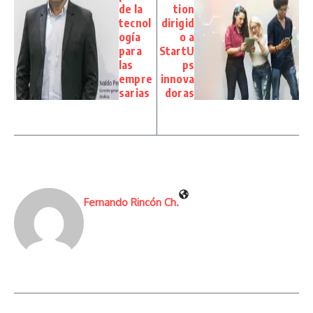
de la
tion
tecnol
dirigid
ogía
o a
para
StartU
las
ps
empre
innova
sarias
doras
Fernando Rincón Ch.