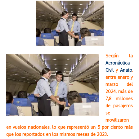
Según la
Aeronáutica
Civil
y
Anato
,
entre enero y
marzo del
2024, más de
7,8 millones
de pasajeros
se
movilizaron
en vuelos nacionales, lo que representó un 5 por ciento más
que los reportados en los mismos meses de 2023.