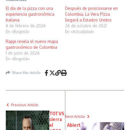
El día de la pizza con una
Después de posicionarse en
experiencia gastronómica
Colombia, La Vera Pizza
italiana
llegará a Estados Unidos
8 de febrero de 2026
26 de octubre de 2021
En «Bogotá»
En «Actualidad»
Rappi revela el nuevo mapa
gastronómico de Colombia
1 de junio de 2026
En «Bogotá»
Share this Article
Previous Article
TOTVS
Next Article
cierra
el
Abiert