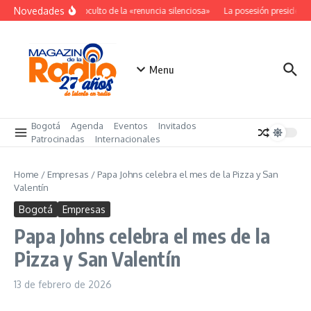
Saltar al contenido
Novedades
El costo oculto de la «renuncia silenciosa»
La posesión presidencia
Menu
Bogotá
Agenda
Eventos
Invitados
Patrocinadas
Internacionales
Home
/
Empresas
/
Papa Johns celebra el mes de la Pizza y San
Valentín
Bogotá
Empresas
Papa Johns celebra el mes de la
Pizza y San Valentín
13 de febrero de 2026