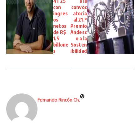
4T25
a la
con
convoc
ingres
atoria
os
al 21.º
netos
Premio
de R$
Andesc
1,5
o a la
billone
Sosten
s
ibilidad
Fernando Rincón Ch.