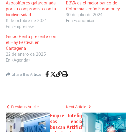
Asocolflores galardonada
BBVA es el mejor banco de
por su compromiso con la
Colombia según Euromoney
biodiversidad
30 de julio de 2024
11 de octubre de 2024
En «Economía»
En «Empresas»
Grupo Penta presente con
el Hay Festival en
Cartagena
22 de enero de 2025
En «Agenda»
Share this Article
Previous Article
Next Article
Empre
Intelig
sas
encia
buscan
Artifici