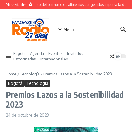
Saltar al contenido
Novedades
Crecimiento del consumo de alimentos congelados impulsa la dema
Menu
Bogotá
Agenda
Eventos
Invitados
Patrocinadas
Internacionales
Home
/
Tecnología
/
Premios Lazos a la Sostenibilidad 2023
Bogotá
Tecnología
Premios Lazos a la Sostenibilidad
2023
24 de octubre de 2023