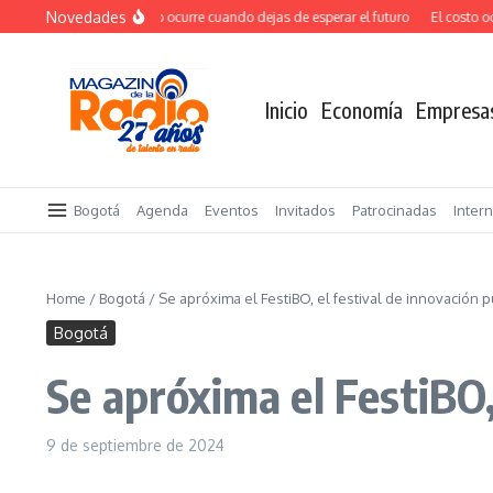
Saltar al contenido
Novedades
El verdadero salto ocurre cuando dejas de esperar el futuro
El costo ocult
Inicio
Economía
Empresa
Bogotá
Agenda
Eventos
Invitados
Patrocinadas
Inter
Home
/
Bogotá
/
Se apróxima el FestiBO, el festival de innovación 
Bogotá
Se apróxima el FestiBO,
9 de septiembre de 2024