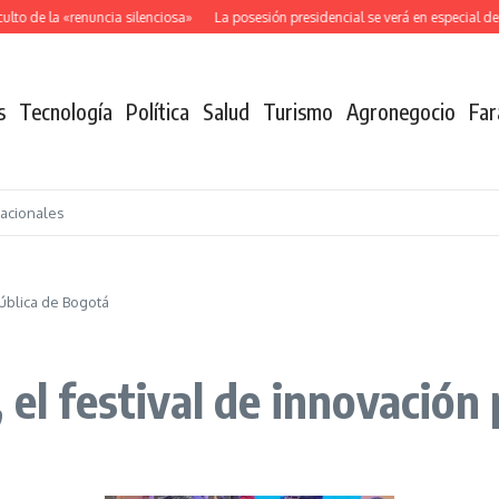
o de la «renuncia silenciosa»
La posesión presidencial se verá en especial de 
s
Tecnología
Política
Salud
Turismo
Agronegocio
Far
nacionales
pública de Bogotá
 el festival de innovación