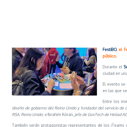
FestiBO
,
el Fe
público.
Durante el
S
ciudad en una
El evento se 
en las que se
Entre los in
diseño de gobierno del Reino Unido y fundador del servicio de 
RSA, Reino Unido; e
Ibrahim Köran
, jefe de GovTech de Heliad AG,
También serán protagonistas representantes de los iTeams d