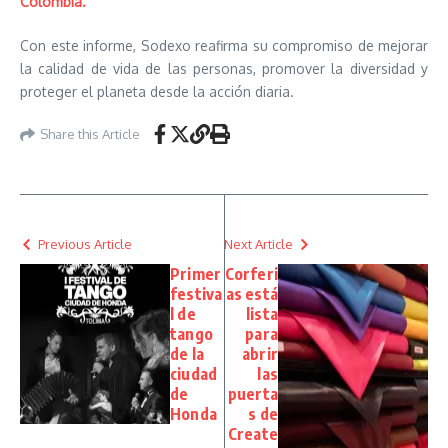
Colombia.
Con este informe, Sodexo reafirma su compromiso de mejorar
la calidad de vida de las personas, promover la diversidad y
proteger el planeta desde la acción diaria.
Share this Article
Previous Article
Next Article
Primer
Corferi
festiva
as está
l de
lista
tango
para
de la
abrir
ciudad
las
de
puerta
Honda
s de
Create