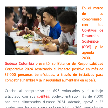
En el marco
de su
compromiso
con los
Objetivos de
Desarrollo
Sostenible
(ODS)
y la
agenda
2030,
Sodexo Colombia
presentó su Balance de Responsabilidad
Corporativa 2024, resaltando el impacto positivo en más de
37.000 personas beneficiadas, a través de iniciativas para
combatir el hambre y la inseguridad alimentaria en el país.
Gracias al compromiso de 695 voluntarios y al trabajo
articulado con sus
clientes,
Sodexo entregó más de 9.000
paquetes alimentarios durante 2024. Además, apoyó a 32
productores locales, comprando un total de 366 toneladas de