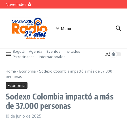
futuro
Saltar al contenido
Novedades
El costo oculto de la «renuncia silenciosa»
La posesión presidencial se verá en especial de DNEWS
«Sabores de Paz» para promover el cacao en
sustitución de la coca
Menu
Bogotá
Agenda
Eventos
Invitados
Patrocinadas
Internacionales
Home
/
Economía
/
Sodexo Colombia impactó a más de 37.000
personas
Economía
Sodexo Colombia impactó a más
de 37.000 personas
10 de junio de 2025