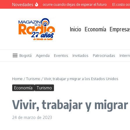
Saltar al contenido
Novedades
El verdadero salto ocurre cuando dejas de esperar el futuro
El costo ocult
Inicio
Economía
Empresa
Bogotá
Agenda
Eventos
Invitados
Patrocinadas
Inter
Home
/
Turismo
/
Vivir, trabajar y migrar a los Estados Unidos
Economía
Turismo
Vivir, trabajar y migra
24 de marzo de 2023