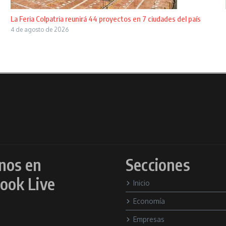
La Feria Colpatria reunirá 44 proyectos en 7 ciudades del país
4 de agosto de 2026
nos en
Secciones
ook Live
Inicio
Economía
Empresas