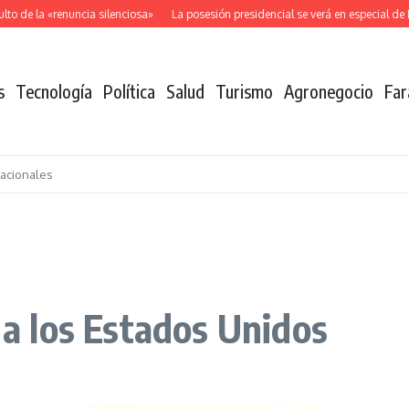
o de la «renuncia silenciosa»
La posesión presidencial se verá en especial de 
s
Tecnología
Política
Salud
Turismo
Agronegocio
Far
nacionales
r a los Estados Unidos