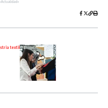
«Actualidad»
stria textil