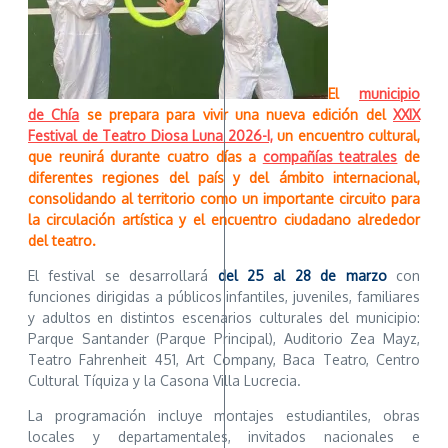
El
municipio
de Chía
se prepara para vivir una nueva edición del
XXIX
Festival de Teatro Diosa Luna 2026-I,
un encuentro cultural,
que reunirá durante cuatro días a
compañías teatrales
de
diferentes regiones del país y del ámbito internacional,
consolidando al territorio como un importante circuito para
la circulación artística y el encuentro ciudadano alrededor
del teatro.
El festival se desarrollará
del 25 al 28 de marzo
con
funciones dirigidas a públicos infantiles, juveniles, familiares
y adultos en distintos escenarios culturales del municipio:
Parque Santander (Parque Principal), Auditorio Zea Mayz,
Teatro Fahrenheit 451, Art Company, Baca Teatro, Centro
Cultural Tíquiza y la Casona Villa Lucrecia.
La programación incluye montajes estudiantiles, obras
locales y departamentales, invitados nacionales e