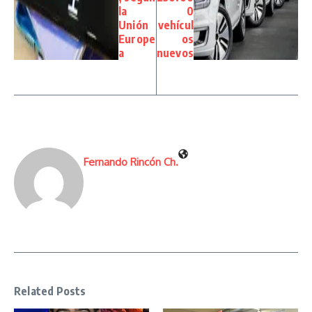
la
0
Unión
vehícul
Europe
os
a
nuevos
Fernando Rincón Ch.
Related Posts