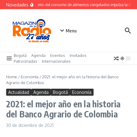
Saltar al contenido
Novedades
Crecimiento del consumo de alimentos congelados impulsa la dem
Menu
Bogotá
Agenda
Eventos
Invitados
Patrocinadas
Internacionales
Home
/
Economía
/
2021: el mejor año en la historia del Banco
Agrario de Colombia
Actualidad
Agenda
Bogotá
Economía
2021: el mejor año en la historia
del Banco Agrario de Colombia
30 de diciembre de 2021