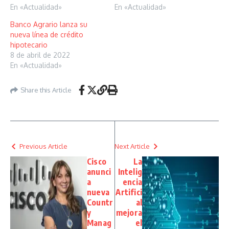
En «Actualidad»
En «Actualidad»
Banco Agrario lanza su
nueva línea de crédito
hipotecario
8 de abril de 2022
En «Actualidad»
Share this Article
Previous Article
Next Article
Cisco
La
anunci
Intelig
a
encia
nueva
Artifici
Countr
al
y
mejora
Manag
el