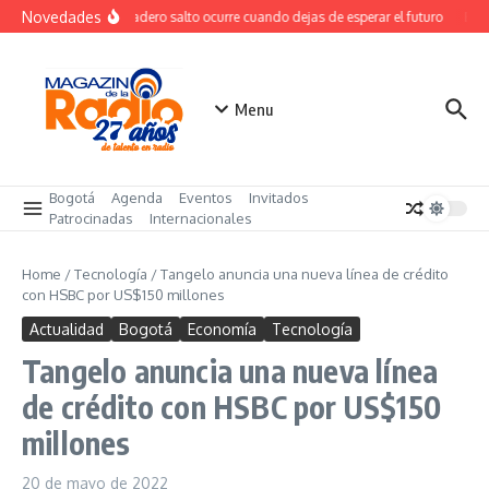
Saltar al contenido
Novedades
El verdadero salto ocurre cuando dejas de esperar el futuro
El c
Menu
Bogotá
Agenda
Eventos
Invitados
Patrocinadas
Internacionales
Home
/
Tecnología
/
Tangelo anuncia una nueva línea de crédito
con HSBC por US$150 millones
Actualidad
Bogotá
Economía
Tecnología
Tangelo anuncia una nueva línea
de crédito con HSBC por US$150
millones
20 de mayo de 2022