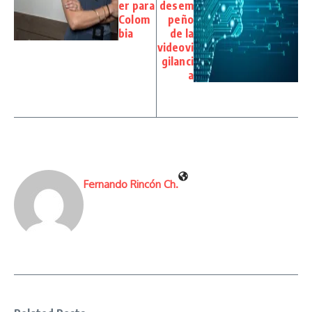
er para
desem
Colom
peño
bia
de la
videovi
gilanci
a
Fernando Rincón Ch.